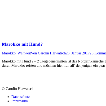
Marokko mit Hund?
Marokko
,
Weltweit
Von
Carolin Hlawatsch
28. Januar 2017
25 Komme
Marokko mit Hund ? – Zugegebenermaßen ist das Nordafrikanische Land
durch Marokko reisten und möchten hier nun all‘ denjenigen ein paa
© Carolin Hlawatsch
Datenschutz
Impressum