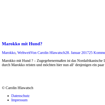
Marokko mit Hund?
Marokko
,
Weltweit
Von
Carolin Hlawatsch
28. Januar 2017
25 Komme
Marokko mit Hund ? – Zugegebenermaßen ist das Nordafrikanische Land
durch Marokko reisten und möchten hier nun all‘ denjenigen ein paa
© Carolin Hlawatsch
Datenschutz
Impressum