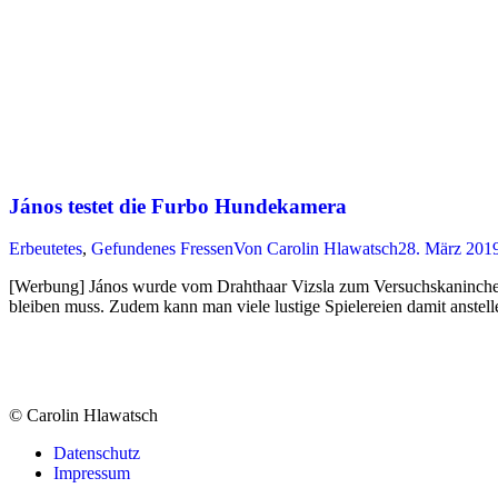
János testet die Furbo Hundekamera
Erbeutetes
,
Gefundenes Fressen
Von
Carolin Hlawatsch
28. März 201
[Werbung] János wurde vom Drahthaar Vizsla zum Versuchskaninchen,
bleiben muss. Zudem kann man viele lustige Spielereien damit anstell
© Carolin Hlawatsch
Datenschutz
Impressum