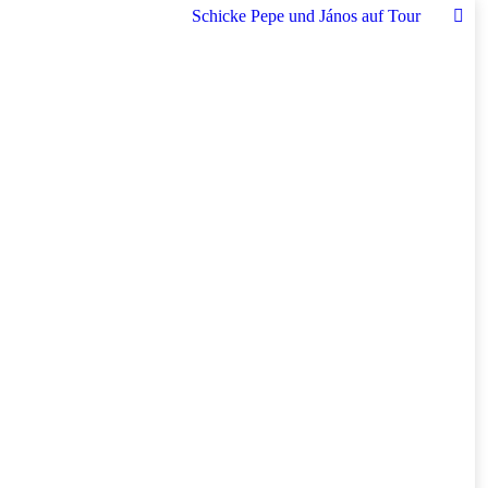
Schicke Pepe und János auf Tour
Fac