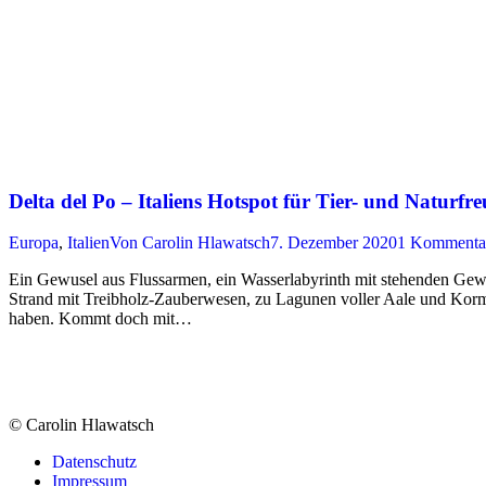
Delta del Po – Italiens Hotspot für Tier- und Naturfr
Europa
,
Italien
Von
Carolin Hlawatsch
7. Dezember 2020
1 Kommenta
Ein Gewusel aus Flussarmen, ein Wasserlabyrinth mit stehenden Gewäss
Strand mit Treibholz-Zauberwesen, zu Lagunen voller Aale und Kor
haben. Kommt doch mit…
© Carolin Hlawatsch
Datenschutz
Impressum