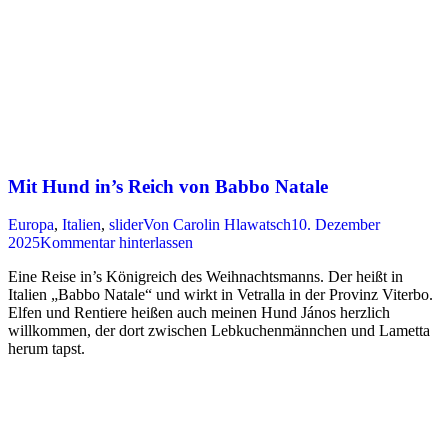
Mit Hund in’s Reich von Babbo Natale
Europa
,
Italien
,
slider
Von
Carolin Hlawatsch
10. Dezember
2025
Kommentar hinterlassen
Eine Reise in’s Königreich des Weihnachtsmanns. Der heißt in
Italien „Babbo Natale“ und wirkt in Vetralla in der Provinz Viterbo.
Elfen und Rentiere heißen auch meinen Hund János herzlich
willkommen, der dort zwischen Lebkuchenmännchen und Lametta
herum tapst.