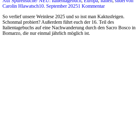
Auf Spurensuche/ NEU: Italientagebuch
,
Europa
,
Italien
,
slider
Von
Carolin Hlawatsch
10. September 2025
1 Kommentar
So verlief unsere Weinlese 2025 und so isst man Kaktusfeigen.
Schonmal probiert? Außerdem führt euch der 16. Teil des
Italientagebuchs auf eine Nachwanderung durch den Sacro Bosco in
Bomarzo, die nur einmal jährlich möglich ist.