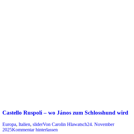
Castello Ruspoli – wo János zum Schlosshund wird
Europa
,
Italien
,
slider
Von
Carolin Hlawatsch
24. November
2025
Kommentar hinterlassen