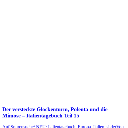
Der versteckte Glockenturm, Polenta und die
Mimose – Italientagebuch Teil 15
Auf Spurensuche/ NEU: Italientagebuch
,
Europa
,
Italien
,
slider
Von