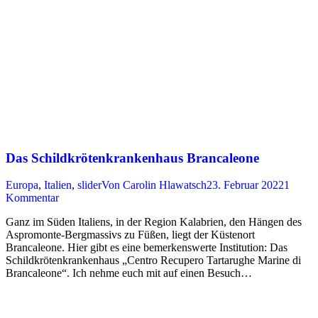
Das Schildkrötenkrankenhaus Brancaleone
Europa
,
Italien
,
slider
Von
Carolin Hlawatsch
23. Februar 2022
1
Kommentar
Ganz im Süden Italiens, in der Region Kalabrien, den Hängen des
Aspromonte-Bergmassivs zu Füßen, liegt der Küstenort
Brancaleone. Hier gibt es eine bemerkenswerte Institution: Das
Schildkrötenkrankenhaus „Centro Recupero Tartarughe Marine di
Brancaleone“. Ich nehme euch mit auf einen Besuch…