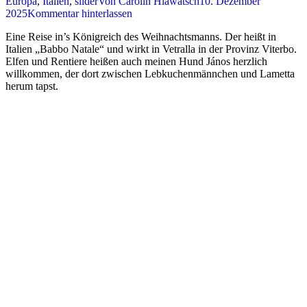
Europa
,
Italien
,
slider
Von
Carolin Hlawatsch
10. Dezember
2025
Kommentar hinterlassen
Eine Reise in’s Königreich des Weihnachtsmanns. Der heißt in
Italien „Babbo Natale“ und wirkt in Vetralla in der Provinz Viterbo.
Elfen und Rentiere heißen auch meinen Hund János herzlich
willkommen, der dort zwischen Lebkuchenmännchen und Lametta
herum tapst.