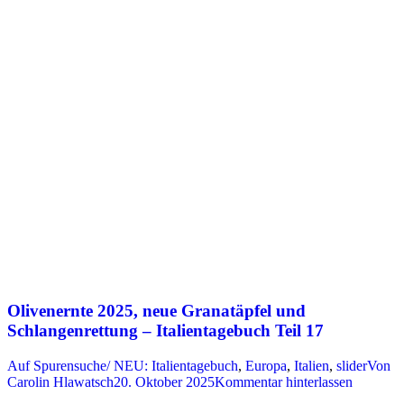
Olivenernte 2025, neue Granatäpfel und
Schlangenrettung – Italientagebuch Teil 17
Auf Spurensuche/ NEU: Italientagebuch
,
Europa
,
Italien
,
slider
Von
Carolin Hlawatsch
20. Oktober 2025
Kommentar hinterlassen