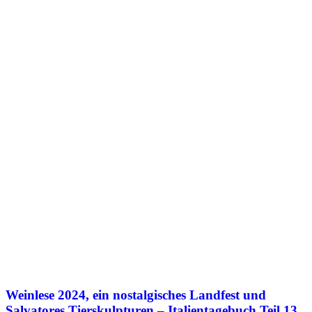
Weinlese 2024, ein nostalgisches Landfest und
Salvatores Tierskulpturen – Italientagebuch Teil 13