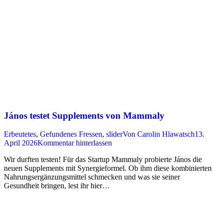
János testet Supplements von Mammaly
Erbeutetes
,
Gefundenes Fressen
,
slider
Von
Carolin Hlawatsch
13.
April 2026
Kommentar hinterlassen
Wir durften testen! Für das Startup Mammaly probierte János die
neuen Supplements mit Synergieformel. Ob ihm diese kombinierten
Nahrungsergänzungsmittel schmecken und was sie seiner
Gesundheit bringen, lest ihr hier…