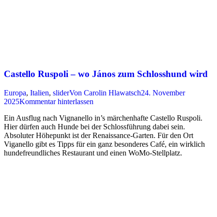
Castello Ruspoli – wo János zum Schlosshund wird
Europa
,
Italien
,
slider
Von
Carolin Hlawatsch
24. November
2025
Kommentar hinterlassen
Ein Ausflug nach Vignanello in’s märchenhafte Castello Ruspoli.
Hier dürfen auch Hunde bei der Schlossführung dabei sein.
Absoluter Höhepunkt ist der Renaissance-Garten. Für den Ort
Viganello gibt es Tipps für ein ganz besonderes Café, ein wirklich
hundefreundliches Restaurant und einen WoMo-Stellplatz.