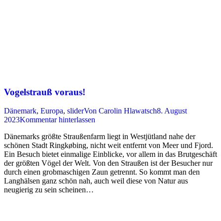
Vogelstrauß voraus!
Dänemark
,
Europa
,
slider
Von
Carolin Hlawatsch
8. August
2023
Kommentar hinterlassen
Dänemarks größte Straußenfarm liegt in Westjütland nahe der
schönen Stadt Ringkøbing, nicht weit entfernt von Meer und Fjord.
Ein Besuch bietet einmalige Einblicke, vor allem in das Brutgeschäft
der größten Vögel der Welt. Von den Straußen ist der Besucher nur
durch einen grobmaschigen Zaun getrennt. So kommt man den
Langhälsen ganz schön nah, auch weil diese von Natur aus
neugierig zu sein scheinen…