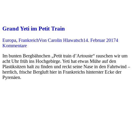
Grand Yeti im Petit Train
Europa
,
Frankreich
Von
Carolin Hlawatsch
14. Februar 2017
4
Kommentare
Im bunten Bergbähnchen „Petit train d’Artouste“ rauschen wir um
acht Uhr früh ins Hochgebirge. Yeti hat etwas Mühe auf den
Plastiksitzen halt zu finden und reckt seine Nase in den Fahrtwind –
herrlich, frische Bergluft hier in Frankreichs hinterster Ecke der
Pyrenäen.