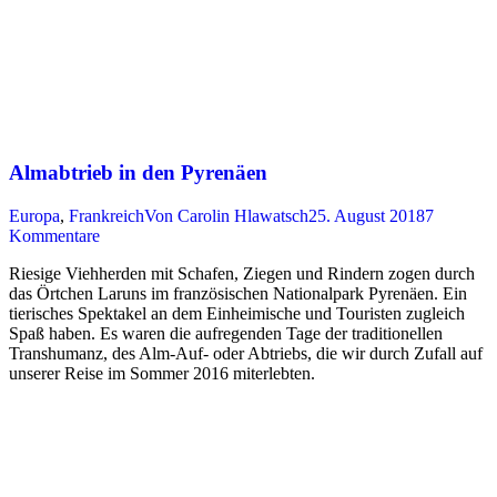
Almabtrieb in den Pyrenäen
Europa
,
Frankreich
Von
Carolin Hlawatsch
25. August 2018
7
Kommentare
Riesige Viehherden mit Schafen, Ziegen und Rindern zogen durch
das Örtchen Laruns im französischen Nationalpark Pyrenäen. Ein
tierisches Spektakel an dem Einheimische und Touristen zugleich
Spaß haben. Es waren die aufregenden Tage der traditionellen
Transhumanz, des Alm-Auf- oder Abtriebs, die wir durch Zufall auf
unserer Reise im Sommer 2016 miterlebten.