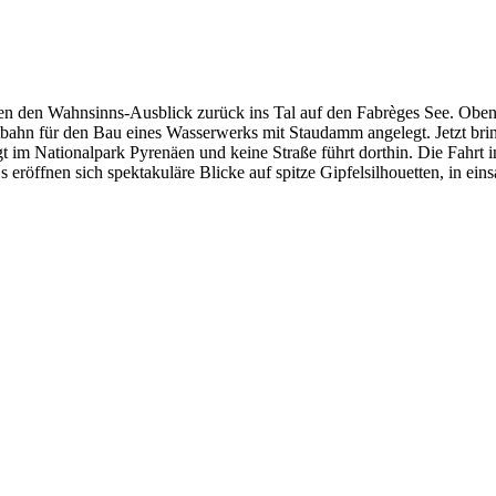
ßen den Wahnsinns-Ausblick zurück ins Tal auf den Fabrèges See. Oben
bahn für den Bau eines Wasserwerks mit Staudamm angelegt. Jetzt bring
gt im Nationalpark Pyrenäen und keine Straße führt dorthin. Die Fahr
eröffnen sich spektakuläre Blicke auf spitze Gipfelsilhouetten, in ein