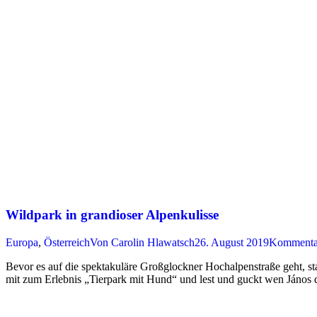
Wildpark in grandioser Alpenkulisse
Europa
,
Österreich
Von
Carolin Hlawatsch
26. August 2019
Kommentar
Bevor es auf die spektakuläre Großglockner Hochalpenstraße geht, s
mit zum Erlebnis „Tierpark mit Hund“ und lest und guckt wen János d