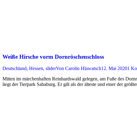
Weiße Hirsche vorm Dornröschenschloss
Deutschland
,
Hessen
,
slider
Von
Carolin Hlawatsch
12. Mai 2020
1 Ko
Mitten im märchenhaften Reinhardswald gelegen, am Fuße des Dornrös
liegt der Tierpark Sababurg. Er gilt als der älteste und einer der grö