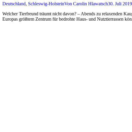
Deutschland
,
Schleswig-Holstein
Von
Carolin Hlawatsch
30. Juli 2019
Welcher Tierfreund träumt nicht davon? – Abends zu relaxenden Kau
Europas größtem Zentrum für bedrohte Haus- und Nutztierrassen könn