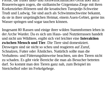
Pferde, die früher land- und fortswirtschaftliches Gerät aber auch
Brauereiwagen zogen, die sizilianische Girgentana-Ziege mit ihren
Korkenzieher-Hörnern und die kroatischen Turopolje-Schweine
Trudi und Ludwig. Sie sind auch als Schwimmschweine bekannt,
da sie in ihrer ursprünglichen Heimat, einem Auen-Gebiet, gerne ins
Wasser springen und sogar tauchen können.
Insgesamt 80 Rassen und einige ihrer wilden Stammformen leben in
der Arche Warder. Da es sich um Haus- und Nutztierrassen handelt
und nicht um Wildtiere, ergibt sich viel leichter eine
Interaktion
zwischen Mensch und Tier
. Die Tiere sind domestiziert.
Deswegen sind sie nicht so scheu und reagieren auf Zuruf,
Schnalzen, Futter oder Ähnliches. Natürlich sollte man die
Verhaltens- und Fütterungshinweise beachten, um den Tieren nicht
zu schaden. Es gibt viele Bereiche die man als Besucher betreten
darf. So kommt man den Tieren ganz nah, zum Beispiel im
Streichelhof oder im Ferkelgehege.