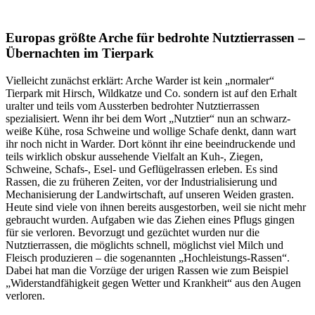
Europas größte Arche für bedrohte Nutztierrassen –
Übernachten im Tierpark
Vielleicht zunächst erklärt: Arche Warder ist kein „normaler“
Tierpark mit Hirsch, Wildkatze und Co. sondern ist auf den Erhalt
uralter und teils vom Aussterben bedrohter Nutztierrassen
spezialisiert. Wenn ihr bei dem Wort „Nutztier“ nun an schwarz-
weiße Kühe, rosa Schweine und wollige Schafe denkt, dann wart
ihr noch nicht in Warder. Dort könnt ihr eine beeindruckende und
teils wirklich obskur aussehende Vielfalt an Kuh-, Ziegen,
Schweine, Schafs-, Esel- und Geflügelrassen erleben. Es sind
Rassen, die zu früheren Zeiten, vor der Industrialisierung und
Mechanisierung der Landwirtschaft, auf unseren Weiden grasten.
Heute sind viele von ihnen bereits ausgestorben, weil sie nicht mehr
gebraucht wurden. Aufgaben wie das Ziehen eines Pflugs gingen
für sie verloren. Bevorzugt und gezüchtet wurden nur die
Nutztierrassen, die möglichts schnell, möglichst viel Milch und
Fleisch produzieren – die sogenannten „Hochleistungs-Rassen“.
Dabei hat man die Vorzüge der urigen Rassen wie zum Beispiel
„Widerstandfähigkeit gegen Wetter und Krankheit“ aus den Augen
verloren.