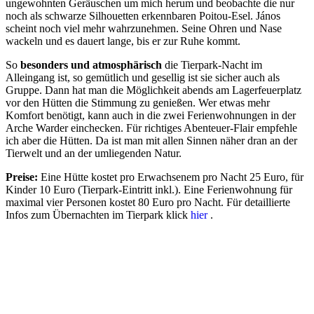
ungewohnten Geräuschen um mich herum und beobachte die nur
noch als schwarze Silhouetten erkennbaren Poitou-Esel. János
scheint noch viel mehr wahrzunehmen. Seine Ohren und Nase
wackeln und es dauert lange, bis er zur Ruhe kommt.
So
besonders und atmosphärisch
die Tierpark-Nacht im
Alleingang ist, so gemütlich und gesellig ist sie sicher auch als
Gruppe. Dann hat man die Möglichkeit abends am Lagerfeuerplatz
vor den Hütten die Stimmung zu genießen. Wer etwas mehr
Komfort benötigt, kann auch in die zwei Ferienwohnungen in der
Arche Warder einchecken. Für richtiges Abenteuer-Flair empfehle
ich aber die Hütten. Da ist man mit allen Sinnen näher dran an der
Tierwelt und an der umliegenden Natur.
Preise:
Eine Hütte kostet pro Erwachsenem pro Nacht 25 Euro, für
Kinder 10 Euro (Tierpark-Eintritt inkl.). Eine Ferienwohnung für
maximal vier Personen kostet 80 Euro pro Nacht. Für detaillierte
Infos zum Übernachten im Tierpark klick
hier
.