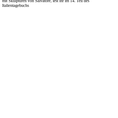
mit Skulpturen von Salvatore, lest ihr im 14. Teil des
Italientagebuchs