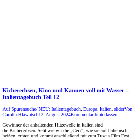
Kichererbsen, Kino und Kannen voll mit Wasser –
Italientagebuch Teil 12
Auf Spurensuche/ NEU: Italientagebuch
,
Europa
,
Italien
,
slider
Von
Carolin Hlawatsch
12. August 2024
Kommentar hinterlassen
Gewinner der anhaltenden Hitzewelle in Italien sind
die Kichererbsen. Seht wie wir die „Ceci“, wie sie auf Italienisch
heißen, ernten und kommt anschließend mit zum Tuscia Film Fest,