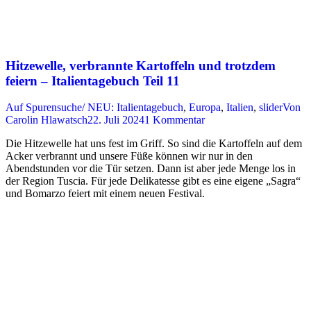
Hitzewelle, verbrannte Kartoffeln und trotzdem
feiern – Italientagebuch Teil 11
Auf Spurensuche/ NEU: Italientagebuch
,
Europa
,
Italien
,
slider
Von
Carolin Hlawatsch
22. Juli 2024
1 Kommentar
Die Hitzewelle hat uns fest im Griff. So sind die Kartoffeln auf dem
Acker verbrannt und unsere Füße können wir nur in den
Abendstunden vor die Tür setzen. Dann ist aber jede Menge los in
der Region Tuscia. Für jede Delikatesse gibt es eine eigene „Sagra“
und Bomarzo feiert mit einem neuen Festival.