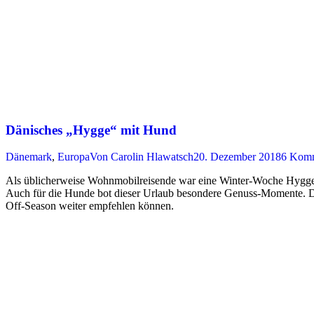
Dänisches „Hygge“ mit Hund
Dänemark
,
Europa
Von
Carolin Hlawatsch
20. Dezember 2018
6 Komm
Als üblicherweise Wohnmobilreisende war eine Winter-Woche Hygge 
Auch für die Hunde bot dieser Urlaub besondere Genuss-Momente. Dies
Off-Season weiter empfehlen können.