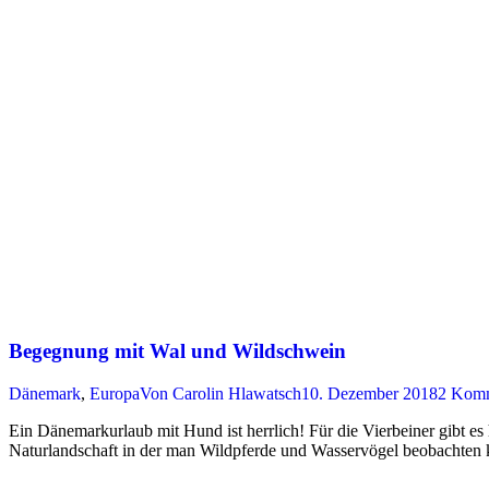
Begegnung mit Wal und Wildschwein
Dänemark
,
Europa
Von
Carolin Hlawatsch
10. Dezember 2018
2 Komm
Ein Dänemarkurlaub mit Hund ist herrlich! Für die Vierbeiner gibt es 
Naturlandschaft in der man Wildpferde und Wasservögel beobachten 