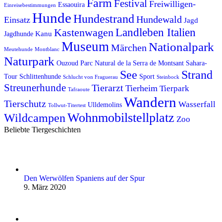
Farm
Festival
Freiwilligen-
Essaouira
Einreisebestimmungen
Hunde
Hundestrand
Hundewald
Einsatz
Jagd
Kastenwagen
Landleben Italien
Kanu
Jagdhunde
Museum
Nationalpark
Märchen
Meutehunde
Montblanc
Naturpark
Ouzoud
Parc Natural de la Serra de Montsant
Sahara-
See
Strand
Tour
Schlittenhunde
Sport
Schlucht von Fraguerau
Steinbock
Streunerhunde
Tierarzt
Tierheim
Tierpark
Tafraoute
Wandern
Tierschutz
Wasserfall
Ulldemolins
Tollwut-Titertest
Wohnmobilstellplatz
Wildcampen
Zoo
Beliebte Tiergeschichten
Den Werwölfen Spaniens auf der Spur
9. März 2020