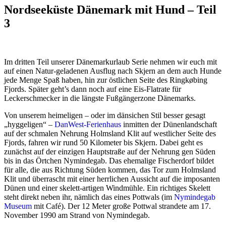
Nordseeküste Dänemark mit Hund – Teil
3
Im dritten Teil unserer Dänemarkurlaub Serie nehmen wir euch mit
auf einen Natur-geladenen Ausflug nach Skjern an dem auch Hunde
jede Menge Spaß haben, hin zur östlichen Seite des Ringkøbing
Fjords. Später geht’s dann noch auf eine Eis-Flatrate für
Leckerschmecker in die längste Fußgängerzone Dänemarks.
Von unserem heimeligen – oder im dänsichen Stil besser gesagt
„hyggeligen“ –
DanWest-Ferienhaus
inmitten der Dünenlandschaft
auf der schmalen Nehrung Holmsland Klit auf westlicher Seite des
Fjords, fahren wir rund 50 Kilometer bis Skjern. Dabei geht es
zunächst auf der einzigen Hauptstraße auf der Nehrung gen Süden
bis in das Örtchen Nymindegab. Das ehemalige Fischerdorf bildet
für alle, die aus Richtung Süden kommen, das Tor zum Holmsland
Klit und überrascht mit einer herrlichen Aussicht auf die imposanten
Dünen und einer skelett-artigen Windmühle. Ein richtiges Skelett
steht direkt neben ihr, nämlich das eines Pottwals (im
Nymindegab
Museum
mit Café). Der 12 Meter große Pottwal strandete am 17.
November 1990 am Strand von Nymindegab.