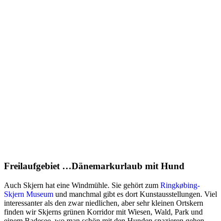
Freilaufgebiet …Dänemarkurlaub mit Hund
Auch Skjern hat eine Windmühle. Sie gehört zum
Ringkøbing-
Skjern Museum
und manchmal gibt es dort Kunstausstellungen. Viel
interessanter als den zwar niedlichen, aber sehr kleinen Ortskern
finden wir Skjerns grünen Korridor mit Wiesen, Wald, Park und
einem Badesee, wo man schön mit den Hunden spazieren gehen