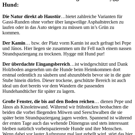
Hund:
Die Natur direkt ab Haustür
…bietet zahlreiche Varianten für
Gassi-Runden ohne vorher über langweilige Asphaltstrecken zu
laufen oder in das Auto steigen zu müssen um in’s Grün zu
kommen.
Der Kamin
… bzw. der Platz vorm Kamin ist auch gefragt bei Pepe
und János. Hier liegen sie zusammen um ihr Fell nach einem nassen
Strandspaziergang zu trocknen. Hygge mit Hund pur!
Der überdachte Eingangsbereich
…ist windgeschützt und Dank
Holzboden angenehm um die Hunde beim Heimkommen dort
erstmal ordentlich zu säubern und abzurubbeln bevor sie in die gute
Stube hinein dürfen. Dieser trockene, geschützte Bereich ist auch
ideal um dort bereits vor dem Wandern die passenden
Hundehandtücher für später zu lagern.
Große Fenster, die bis auf den Boden reichen
… dienen Pepe und
János als Kinoleinwand. Während wir frühstücken beobachten die
beiden die vorbei fliegenden Möwen und Seeschwalben die sie
später beim Strandspaziergang jagen werden. Spannend ist während
der ersten Tage auch das wehende Dünengras und stets interessant
bleiben natürlich vorbeispazierende Hunde und ihre Menschen.
Wenn dabei vor lauter Aufregung mal laut gebellt wird, stört das hier