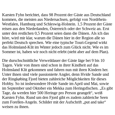
Karsten Fyhn berichtet, dass 98 Prozent der Gäste aus Deutschland
kommen, die meisten aus Niedersachsen, gefolgt von Nordrhein-
Westfalen, Hamburg und Schleswig-Holstein. 1,5 Prozent der Gäste
reisen aus den Niederlanden, Österreich oder der Schweiz an. Erst
unter den restlichen 0,5 Prozent seien dann die Dänen. Als ich das
höre, wird mir klar, warum die Dänen hier in der Region alle so
perfekt Deutsch sprechen. Wie eine typische Touri-Gegend wirkt
das Holmsland-Klit im Winter jedoch zum Glück nicht. Wie es im
Sommer ist, haben wir noch nicht erlebt (steht aber auf dem Plan).
Die durschschnittliche Verweildauer der Gäste läge bei 9 bis 10
Tagen. Viele von ihnen sind schon in ihrer Kindheit auf das
Holmsland Klit gekommen und fahren nun mit ihren Kindern her.
Unter ihnen sind viele passionierte Angler, denn Hvide Sande und
der Ringkøbing Fjord bieten zahlreiche Möglichkeiten für dieses
Hobby. So ist insbesondere Hvide Sande im April und Mai, sowie
im September und Oktober ein Mekka zum Heringsfischen. „Es gibt
Tage, da werden hier 500 Heringe pro Person geangelt“, weiß
Karsten Fyhn. Rund um den Fjord gibt es zudem zahlreiche Seen
zum Forellen-Angeln. Schilder mit der Aufschrift „put and take“
weisen zu ihnen.