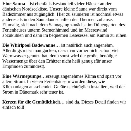
Eine Sauna
…ist ebenfalls Bestandteil vieler Häuser an der
dänischen Nordseeküste. Unsere kleine Sauna war direkt vom
Badezimmer aus zugänglich. Hier zu saunieren ist nochmal etwas
anderes als in den Saunalandschaften der Thermen zuhause.
Einmalig, sich nach dem Saunagang zunächst im Dünengarten des
Ferienhauses unterm Sternenhimmel und im Meereswind
abzukühlen und dann im bequemen Lesesessel am Kamin zu ruhen.
Die Whirlpool-Badewanne
… ist natürlich auch angenehm.
Allerdings muss man gucken, dass man vorher nicht schon viel
Warmwasser genutzt hat, denn sonst wird die große, benötigte
Wassermenge über den Erhitzer nicht heiß genug (für unser
Empfinden zumindest).
Eine Wärmepumpe
…erzeugt angenehmes Klima und spart vor
allem Strom. In vielen Ferienhäusern wurden diese, wie
Klimaanlagen aussehenden Geräte nachträglich installiert, weil der
Strom in Dänemark sehr teuer ist.
Kerzen für die Gemütlichkeit…
sind da. Dieses Detail finden wir
einfach toll!