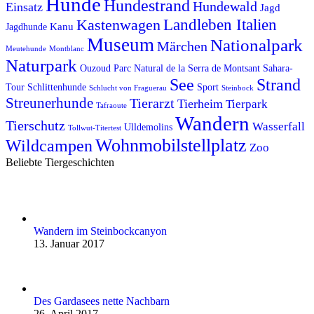
Hunde
Hundestrand
Hundewald
Einsatz
Jagd
Kastenwagen
Landleben Italien
Kanu
Jagdhunde
Museum
Nationalpark
Märchen
Meutehunde
Montblanc
Naturpark
Ouzoud
Parc Natural de la Serra de Montsant
Sahara-
See
Strand
Tour
Schlittenhunde
Sport
Schlucht von Fraguerau
Steinbock
Streunerhunde
Tierarzt
Tierheim
Tierpark
Tafraoute
Wandern
Tierschutz
Wasserfall
Ulldemolins
Tollwut-Titertest
Wohnmobilstellplatz
Wildcampen
Zoo
Beliebte Tiergeschichten
Wandern im Steinbockcanyon
13. Januar 2017
Des Gardasees nette Nachbarn
26. April 2017