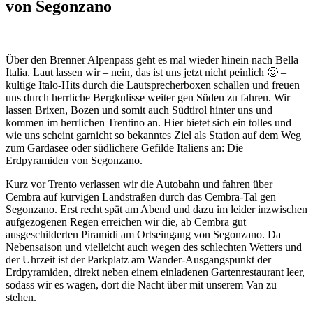
von Segonzano
Über den Brenner Alpenpass geht es mal wieder hinein nach Bella
Italia. Laut lassen wir – nein, das ist uns jetzt nicht peinlich 🙂 –
kultige Italo-Hits durch die Lautsprecherboxen schallen und freuen
uns durch herrliche Bergkulisse weiter gen Süden zu fahren. Wir
lassen Brixen, Bozen und somit auch Südtirol hinter uns und
kommen im herrlichen Trentino an. Hier bietet sich ein tolles und
wie uns scheint garnicht so bekanntes Ziel als Station auf dem Weg
zum Gardasee oder südlichere Gefilde Italiens an: Die
Erdpyramiden von Segonzano.
Kurz vor Trento verlassen wir die Autobahn und fahren über
Cembra auf kurvigen Landstraßen durch das Cembra-Tal gen
Segonzano. Erst recht spät am Abend und dazu im leider inzwischen
aufgezogenen Regen erreichen wir die, ab Cembra gut
ausgeschilderten Piramidi am Ortseingang von Segonzano. Da
Nebensaison und vielleicht auch wegen des schlechten Wetters und
der Uhrzeit ist der Parkplatz am Wander-Ausgangspunkt der
Erdpyramiden, direkt neben einem einladenen Gartenrestaurant leer,
sodass wir es wagen, dort die Nacht über mit unserem Van zu
stehen.