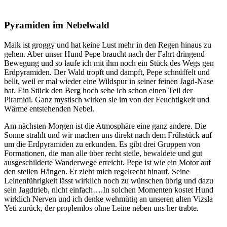
Pyramiden im Nebelwald
Maik ist groggy und hat keine Lust mehr in den Regen hinaus zu
gehen. Aber unser Hund Pepe braucht nach der Fahrt dringend
Bewegung und so laufe ich mit ihm noch ein Stück des Wegs gen
Erdpyramiden. Der Wald tropft und dampft, Pepe schnüffelt und
bellt, weil er mal wieder eine Wildspur in seiner feinen Jagd-Nase
hat. Ein Stück den Berg hoch sehe ich schon einen Teil der
Piramidi. Ganz mystisch wirken sie im von der Feuchtigkeit und
Wärme entstehenden Nebel.
Am nächsten Morgen ist die Atmosphäre eine ganz andere. Die
Sonne strahlt und wir machen uns direkt nach dem Frühstück auf
um die Erdpyramiden zu erkunden. Es gibt drei Gruppen von
Formationen, die man alle über recht steile, bewaldete und gut
ausgeschilderte Wanderwege erreicht. Pepe ist wie ein Motor auf
den steilen Hängen. Er zieht mich regelrecht hinauf. Seine
Leinenführigkeit lässt wirklich noch zu wünschen übrig und dazu
sein Jagdtrieb, nicht einfach….In solchen Momenten kostet Hund
wirklich Nerven und ich denke wehmütig an unseren alten Vizsla
Yeti zurück, der proplemlos ohne Leine neben uns her trabte.