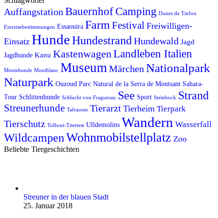
Schlagwörter
Bauernhof
Camping
Auffangstation
Dunes de Tinfou
Farm
Festival
Freiwilligen-
Essaouira
Einreisebestimmungen
Hunde
Hundestrand
Hundewald
Einsatz
Jagd
Kastenwagen
Landleben Italien
Kanu
Jagdhunde
Museum
Nationalpark
Märchen
Meutehunde
Montblanc
Naturpark
Ouzoud
Parc Natural de la Serra de Montsant
Sahara-
See
Strand
Tour
Schlittenhunde
Sport
Schlucht von Fraguerau
Steinbock
Streunerhunde
Tierarzt
Tierheim
Tierpark
Tafraoute
Wandern
Tierschutz
Wasserfall
Ulldemolins
Tollwut-Titertest
Wohnmobilstellplatz
Wildcampen
Zoo
Beliebte Tiergeschichten
Streuner in der blauen Stadt
25. Januar 2018