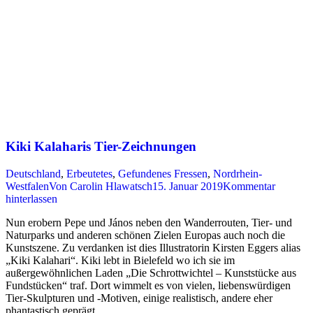
Kiki Kalaharis Tier-Zeichnungen
Deutschland
,
Erbeutetes
,
Gefundenes Fressen
,
Nordrhein-
Westfalen
Von
Carolin Hlawatsch
15. Januar 2019
Kommentar
hinterlassen
Nun erobern Pepe und János neben den Wanderrouten, Tier- und
Naturparks und anderen schönen Zielen Europas auch noch die
Kunstszene. Zu verdanken ist dies Illustratorin Kirsten Eggers alias
„Kiki Kalahari“. Kiki lebt in Bielefeld wo ich sie im
außergewöhnlichen Laden „Die Schrottwichtel – Kunststücke aus
Fundstücken“ traf. Dort wimmelt es von vielen, liebenswürdigen
Tier-Skulpturen und -Motiven, einige realistisch, andere eher
phantastisch geprägt…