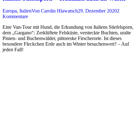
Europa
,
Italien
Von
Carolin Hlawatsch
29. Dezember 2020
2
Kommentare
Eine Van-Tour mit Hund, die Erkundung von Italiens Stiefelsporn,
dem „Gargano“: Zerklüftete Felsküste, versteckte Buchten, uralte
Pinien- und Buchenwälder, pittoreske Firscherorte. Ist dieses
besondere Fleckchen Erde auch im Winter besuchenwert? – Auf
jeden Fall!