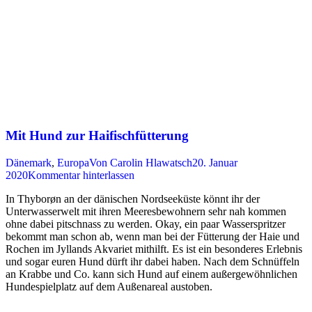
Mit Hund zur Haifischfütterung
Dänemark
,
Europa
Von
Carolin Hlawatsch
20. Januar
2020
Kommentar hinterlassen
In Thyborøn an der dänischen Nordseeküste könnt ihr der
Unterwasserwelt mit ihren Meeresbewohnern sehr nah kommen
ohne dabei pitschnass zu werden. Okay, ein paar Wasserspritzer
bekommt man schon ab, wenn man bei der Fütterung der Haie und
Rochen im Jyllands Akvariet mithilft. Es ist ein besonderes Erlebnis
und sogar euren Hund dürft ihr dabei haben. Nach dem Schnüffeln
an Krabbe und Co. kann sich Hund auf einem außergewöhnlichen
Hundespielplatz auf dem Außenareal austoben.