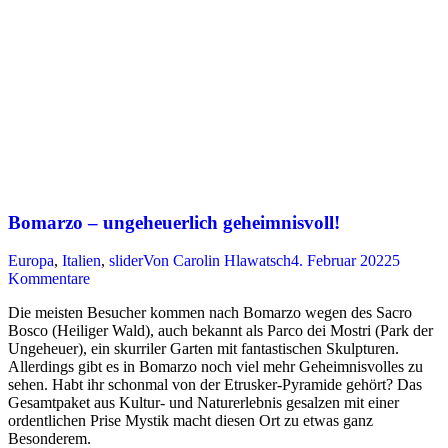
Bomarzo – ungeheuerlich geheimnisvoll!
Europa
,
Italien
,
slider
Von
Carolin Hlawatsch
4. Februar 2022
5
Kommentare
Die meisten Besucher kommen nach Bomarzo wegen des Sacro
Bosco (Heiliger Wald), auch bekannt als Parco dei Mostri (Park der
Ungeheuer), ein skurriler Garten mit fantastischen Skulpturen.
Allerdings gibt es in Bomarzo noch viel mehr Geheimnisvolles zu
sehen. Habt ihr schonmal von der Etrusker-Pyramide gehört? Das
Gesamtpaket aus Kultur- und Naturerlebnis gesalzen mit einer
ordentlichen Prise Mystik macht diesen Ort zu etwas ganz
Besonderem.