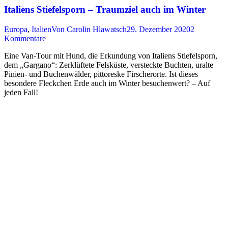
Italiens Stiefelsporn – Traumziel auch im Winter
Europa
,
Italien
Von
Carolin Hlawatsch
29. Dezember 2020
2
Kommentare
Eine Van-Tour mit Hund, die Erkundung von Italiens Stiefelsporn,
dem „Gargano“: Zerklüftete Felsküste, versteckte Buchten, uralte
Pinien- und Buchenwälder, pittoreske Firscherorte. Ist dieses
besondere Fleckchen Erde auch im Winter besuchenwert? – Auf
jeden Fall!