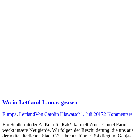
Wo in Lettland Lamas grasen
Europa
,
Lettland
Von
Carolin Hlawatsch
1. Juli 2017
2 Kommentare
Ein Schild mit der Aufschrift „Rakši kamieli Zoo – Camel Farm“
weckt unsere Neugierde. Wir folgen der Beschilderung, die uns aus
der mittelalterlichen Stadt Cēsis heraus führt. Cēsis liegt im Gauja-