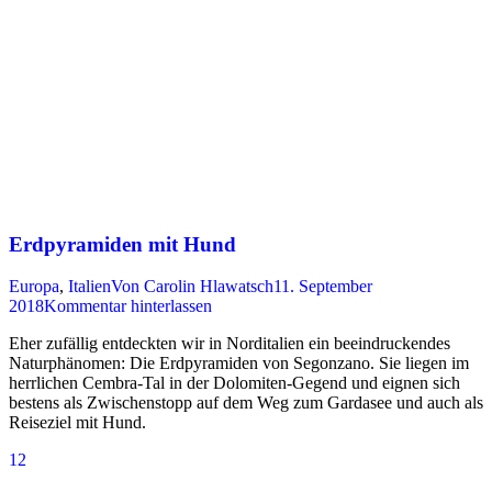
Erdpyramiden mit Hund
Europa
,
Italien
Von
Carolin Hlawatsch
11. September
2018
Kommentar hinterlassen
Eher zufällig entdeckten wir in Norditalien ein beeindruckendes
Naturphänomen: Die Erdpyramiden von Segonzano. Sie liegen im
herrlichen Cembra-Tal in der Dolomiten-Gegend und eignen sich
bestens als Zwischenstopp auf dem Weg zum Gardasee und auch als
Reiseziel mit Hund.
1
2