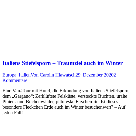
Italiens Stiefelsporn – Traumziel auch im Winter
Europa
,
Italien
Von
Carolin Hlawatsch
29. Dezember 2020
2
Kommentare
Eine Van-Tour mit Hund, die Erkundung von Italiens Stiefelsporn,
dem „Gargano“: Zerklüftete Felsküste, versteckte Buchten, uralte
Pinien- und Buchenwälder, pittoreske Firscherorte. Ist dieses
besondere Fleckchen Erde auch im Winter besuchenwert? – Auf
jeden Fall!