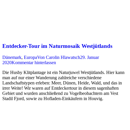
Entdecker-Tour im Naturmosaik Westjütlands
Dänemark
,
Europa
Von
Carolin Hlawatsch
29. Januar
2020
Kommentar hinterlassen
Die Husby Klitplantage ist ein Naturjuwel Westjütlands. Hier kann
man auf nur einer Wanderung zahlreiche verschiedene
Landschaftstypen erleben: Meer, Dünen, Heide, Wald, und das in
irrer Weite! Wir waren auf Entdeckertour in diesem sagenhaften
Gebiet und wurden anschließend zu Vogelbeobachtern am Vest
Stadil Fjord, sowie zu Hofladen-Einkäufern in Houvig.