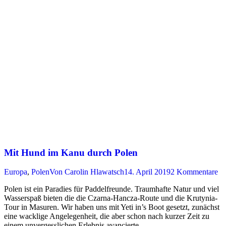
Mit Hund im Kanu durch Polen
Europa
,
Polen
Von
Carolin Hlawatsch
14. April 2019
2 Kommentare
Polen ist ein Paradies für Paddelfreunde. Traumhafte Natur und viel
Wasserspaß bieten die die Czarna-Hancza-Route und die Krutynia-
Tour in Masuren. Wir haben uns mit Yeti in’s Boot gesetzt, zunächst
eine wacklige Angelegenheit, die aber schon nach kurzer Zeit zu
einem unvergesslichen Erlebnis avancierte…