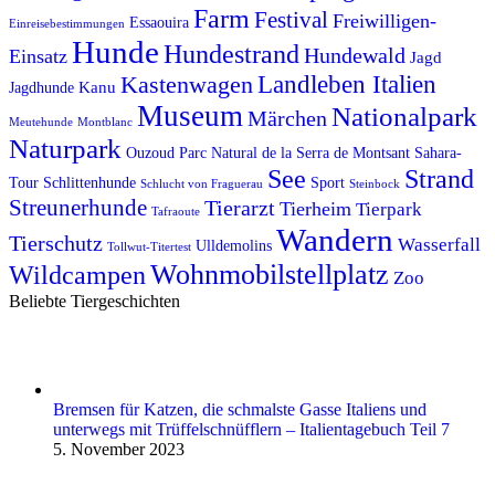
Farm
Festival
Freiwilligen-
Essaouira
Einreisebestimmungen
Hunde
Hundestrand
Hundewald
Einsatz
Jagd
Kastenwagen
Landleben Italien
Kanu
Jagdhunde
Museum
Nationalpark
Märchen
Meutehunde
Montblanc
Naturpark
Ouzoud
Parc Natural de la Serra de Montsant
Sahara-
See
Strand
Tour
Schlittenhunde
Sport
Schlucht von Fraguerau
Steinbock
Streunerhunde
Tierarzt
Tierheim
Tierpark
Tafraoute
Wandern
Tierschutz
Wasserfall
Ulldemolins
Tollwut-Titertest
Wohnmobilstellplatz
Wildcampen
Zoo
Beliebte Tiergeschichten
Bremsen für Katzen, die schmalste Gasse Italiens und
unterwegs mit Trüffelschnüfflern – Italientagebuch Teil 7
5. November 2023