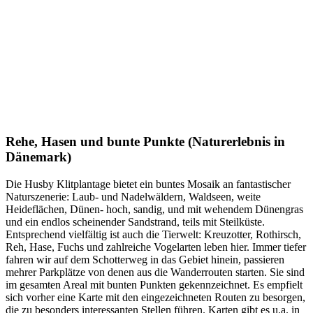
Rehe, Hasen und bunte Punkte (Naturerlebnis in
Dänemark)
Die Husby Klitplantage bietet ein buntes Mosaik an fantastischer
Naturszenerie: Laub- und Nadelwäldern, Waldseen, weite
Heideflächen, Dünen- hoch, sandig, und mit wehendem Dünengras
und ein endlos scheinender Sandstrand, teils mit Steilküste.
Entsprechend vielfältig ist auch die Tierwelt: Kreuzotter, Rothirsch,
Reh, Hase, Fuchs und zahlreiche Vogelarten leben hier. Immer tiefer
fahren wir auf dem Schotterweg in das Gebiet hinein, passieren
mehrer Parkplätze von denen aus die Wanderrouten starten. Sie sind
im gesamten Areal mit bunten Punkten gekennzeichnet. Es empfielt
sich vorher eine Karte mit den eingezeichneten Routen zu besorgen,
die zu besonders interessanten Stellen führen. Karten gibt es u.a. in