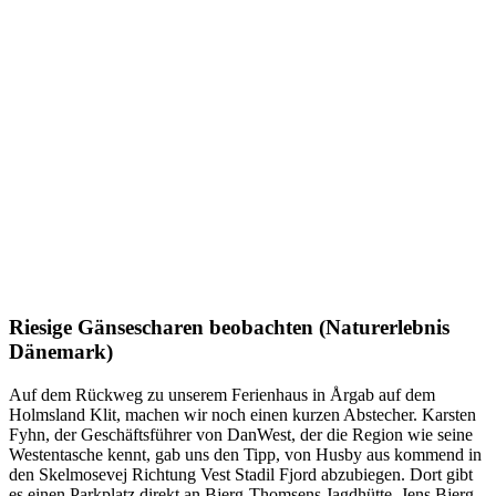
Riesige Gänsescharen beobachten (Naturerlebnis
Dänemark)
Auf dem Rückweg zu unserem Ferienhaus in Årgab auf dem
Holmsland Klit, machen wir noch einen kurzen Abstecher. Karsten
Fyhn, der Geschäftsführer von DanWest, der die Region wie seine
Westentasche kennt, gab uns den Tipp, von Husby aus kommend in
den Skelmosevej Richtung Vest Stadil Fjord abzubiegen. Dort gibt
es einen Parkplatz direkt an Bjerg-Thomsens Jagdhütte. Jens Bjerg-