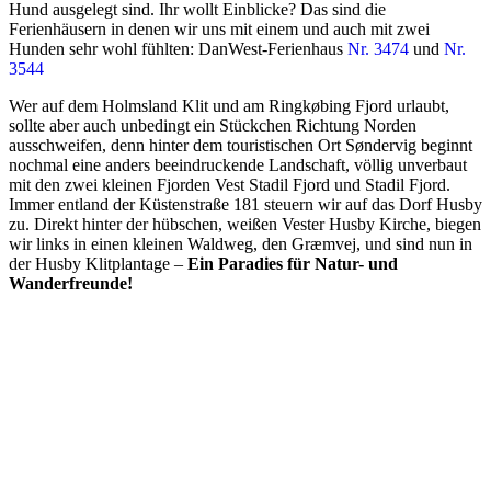
Hund ausgelegt sind. Ihr wollt Einblicke? Das sind die
Ferienhäusern in denen wir uns mit einem und auch mit zwei
Hunden sehr wohl fühlten: DanWest-Ferienhaus
Nr. 3474
und
Nr.
3544
Wer auf dem Holmsland Klit und am Ringkøbing Fjord urlaubt,
sollte aber auch unbedingt ein Stückchen Richtung Norden
ausschweifen, denn hinter dem touristischen Ort Søndervig beginnt
nochmal eine anders beeindruckende Landschaft, völlig unverbaut
mit den zwei kleinen Fjorden Vest Stadil Fjord und Stadil Fjord.
Immer entland der Küstenstraße 181 steuern wir auf das Dorf Husby
zu. Direkt hinter der hübschen, weißen Vester Husby Kirche, biegen
wir links in einen kleinen Waldweg, den Græmvej, und sind nun in
der Husby Klitplantage –
Ein Paradies für Natur- und
Wanderfreunde!