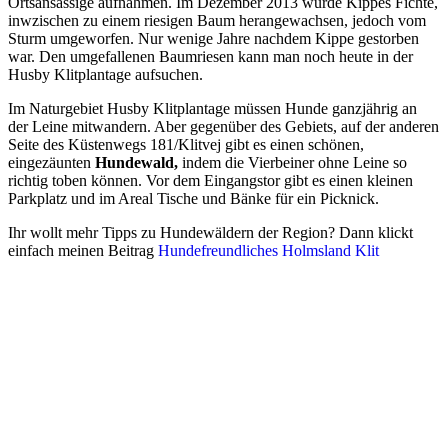
Ortsansässige aufnahmen. Im Dezember 2013 wurde Kippes Fichte,
inwzischen zu einem riesigen Baum herangewachsen, jedoch vom
Sturm umgeworfen. Nur wenige Jahre nachdem Kippe gestorben
war. Den umgefallenen Baumriesen kann man noch heute in der
Husby Klitplantage aufsuchen.
Im Naturgebiet Husby Klitplantage müssen Hunde ganzjährig an
der Leine mitwandern. Aber gegenüber des Gebiets, auf der anderen
Seite des Küstenwegs 181/Klitvej gibt es einen schönen,
eingezäunten
Hundewald,
indem die Vierbeiner ohne Leine so
richtig toben können. Vor dem Eingangstor gibt es einen kleinen
Parkplatz und im Areal Tische und Bänke für ein Picknick.
Ihr wollt mehr Tipps zu Hundewäldern der Region? Dann klickt
einfach meinen Beitrag
Hundefreundliches Holmsland Klit