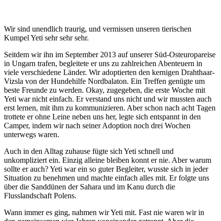
Wir sind unendlich traurig, und vermissen unseren tierischen
Kumpel Yeti sehr sehr sehr.
Seitdem wir ihn im September 2013 auf unserer Süd-Osteuropareise
in Ungarn trafen, begleitete er uns zu zahlreichen Abenteuern in
viele verschiedene Länder. Wir adoptierten den kernigen Drahthaar-
Vizsla von der Hundehilfe Nordbalaton. Ein Treffen genügte um
beste Freunde zu werden. Okay, zugegeben, die erste Woche mit
Yeti war nicht einfach. Er verstand uns nicht und wir mussten auch
erst lernen, mit ihm zu kommunizieren. Aber schon nach acht Tagen
trottete er ohne Leine neben uns her, legte sich entspannt in den
Camper, indem wir nach seiner Adoption noch drei Wochen
unterwegs waren.
Auch in den Alltag zuhause fügte sich Yeti schnell und
unkompliziert ein. Einzig alleine bleiben konnt er nie. Aber warum
sollte er auch? Yeti war ein so guter Begleiter, wusste sich in jeder
Situation zu benehmen und machte einfach alles mit. Er folgte uns
über die Sanddünen der Sahara und im Kanu durch die
Flusslandschaft Polens.
Wann immer es ging, nahmen wir Yeti mit. Fast nie waren wir in