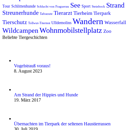
See
Strand
Tour
Schlittenhunde
Sport
Schlucht von Fraguerau
Steinbock
Streunerhunde
Tierarzt
Tierheim
Tierpark
Tafraoute
Wandern
Tierschutz
Wasserfall
Ulldemolins
Tollwut-Titertest
Wohnmobilstellplatz
Wildcampen
Zoo
Beliebte Tiergeschichten
Vogelstrauß voraus!
8. August 2023
Am Strand der Hippies und Hunde
19. März 2017
Übernachten im Tierpark der seltenen Haustierrassen
30. Juli 2019