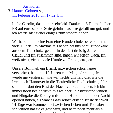
Antworten
Hannes Cohnert
sagt:
11. Februar 2018 um 17:32 Uhr
Liebe Carolin, das tut mir sehr leid. Danke, daß Du mich über
FB auf eure schöne Seite geführt hast, sie gefällt mir gut, und
ich werde hier sicher einiges zum stöbern haben.
Wir haben, da meine Frau eine Hundeschule betreibt, immer
viele Hunde, im Maximalfall haben bei uns acht Hunde -alle
aus dem Tierschutz- gelebt. In den fast dreissig Jahren, die
Claudi und ich zusammen sind, haben wir schon…ach, ich
weiß nicht, viel zu viele Hunde zu Grabe getragen.
Unsere Bommel, ein Briard, inzwischen schon lange
verstorben, hatte mit 12 Jahren eine Magendrehung. Ich
werde nie vergessen, wie wir nachts um halb drei wie die
Irren nach Hannover in die Tierärztliche Hochschule gefahren
sind, und dort den Rest der Nacht verbracht haben. Ich bin
immer noch beeindruckt, mit welcher Selbstverständlichkeit
und Hingabe die Kollegen dort den Hund mitten in der Nacht
operiert haben, als wäre es das selbstverständlichste der Welt.
14 Tage war Bommel dort zwischen Leben und Tod, aber
schließlich hat sie es geschafft, und hatte noch mehr als 4