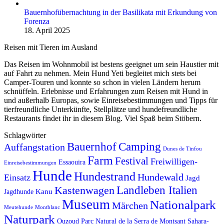
Bauernhofübernachtung in der Basilikata mit Erkundung von
Forenza
18. April 2025
Reisen mit Tieren im Ausland
Das Reisen im Wohnmobil ist bestens geeignet um sein Haustier mit
auf Fahrt zu nehmen. Mein Hund Yeti begleitet mich stets bei
Camper-Touren und konnte so schon in vielen Ländern herum
schnüffeln. Erlebnisse und Erfahrungen zum Reisen mit Hund in
und außerhalb Europas, sowie Einreise­be­stimmungen und Tipps für
tierfreundliche Unterkünfte, Stellplätze und hundefreundliche
Restaurants findet ihr in diesem Blog. Viel Spaß beim Stöbern.
Schlagwörter
Bauernhof
Camping
Auffangstation
Dunes de Tinfou
Farm
Festival
Freiwilligen-
Essaouira
Einreisebestimmungen
Hunde
Hundestrand
Hundewald
Einsatz
Jagd
Kastenwagen
Landleben Italien
Kanu
Jagdhunde
Museum
Nationalpark
Märchen
Meutehunde
Montblanc
Naturpark
Ouzoud
Parc Natural de la Serra de Montsant
Sahara-