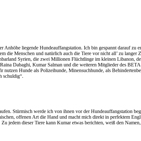
iner Anhöhe liegende Hundeauffangstation. Ich bin gespannt darauf zu er
 die Menschen und natürlich auch die Tiere vor nicht all’ zu langer Z
barland Syrien, die zwei Millionen Flüchtlinge im kleinen Libanon, der
r Raina Dabaghi, Kumar Salman und die weiteren Mitglieder des BETA-Te
 „Wir nutzen Hunde als Polizeihunde, Minensuchhunde, als Behindertenbe
h schuldig“.
n. Stürmisch werde ich von ihnen vor der Hundeauffangstation begrüß
hischen, offenen Art die Hand und macht mich direkt in perfektem Eng
t. Zu jedem dieser Tiere kann Kumar etwas berichten, weiß den Namen, 