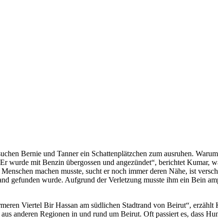
 suchen Bernie und Tanner ein Schattenplätzchen zum ausruhen. Warum B
? Er wurde mit Benzin übergossen und angezündet“, berichtet Kumar, w
it Menschen machen musste, sucht er noch immer deren Nähe, ist versc
and gefunden wurde. Aufgrund der Verletzung musste ihm ein Bein amp
en Viertel Bir Hassan am südlichen Stadtrand von Beirut“, erzählt K
ch aus anderen Regionen in und rund um Beirut. Oft passiert es, dass H