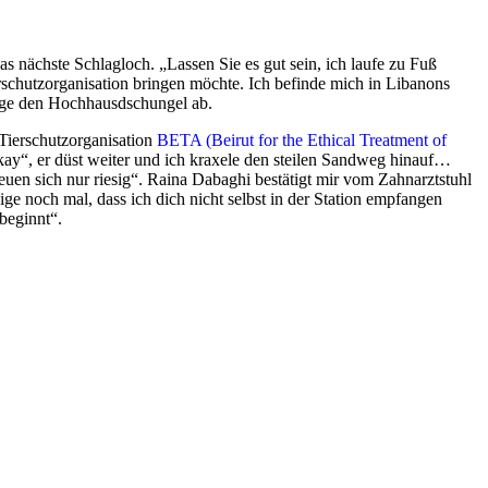
s nächste Schlagloch. „Lassen Sie es gut sein, ich laufe zu Fuß
erschutzorganisation bringen möchte. Ich befinde mich in Libanons
erge den Hochhausdschungel ab.
Tierschutzorganisation
BETA (Beirut for the Ethical Treatment of
Okay“, er düst weiter und ich kraxele den steilen Sandweg hinauf…
euen sich nur riesig“. Raina Dabaghi bestätigt mir vom Zahnarztstuhl
dige noch mal, dass ich dich nicht selbst in der Station empfangen
beginnt“.