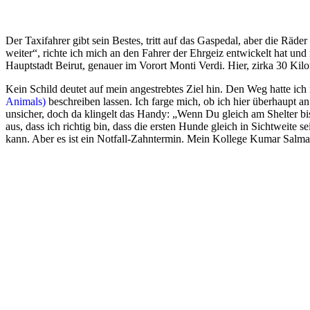
Der Taxifahrer gibt sein Bestes, tritt auf das Gaspedal, aber die Rä
weiter“, richte ich mich an den Fahrer der Ehrgeiz entwickelt hat un
Hauptstadt Beirut, genauer im Vorort Monti Verdi. Hier, zirka 30 Ki
Kein Schild deutet auf mein angestrebtes Ziel hin. Den Weg hatte ic
Animals)
beschreiben lassen. Ich farge mich, ob ich hier überhaupt a
unsicher, doch da klingelt das Handy: „Wenn Du gleich am Shelter bis
aus, dass ich richtig bin, dass die ersten Hunde gleich in Sichtweite 
kann. Aber es ist ein Notfall-Zahntermin. Mein Kollege Kumar Salman