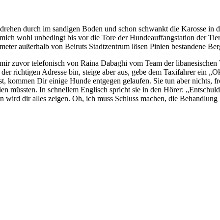
der drehen durch im sandigen Boden und schon schwankt die Karosse in da
d mich wohl unbedingt bis vor die Tore der Hundeauffangstation der Ti
lometer außerhalb von Beiruts Stadtzentrum lösen Pinien bestandene B
h mir zuvor telefonisch von Raina Dabaghi vom Team der libanesischen 
n der richtigen Adresse bin, steige aber aus, gebe dem Taxifahrer ein „
t, kommen Dir einige Hunde entgegen gelaufen. Sie tun aber nichts, fr
seien müssten. In schnellem Englisch spricht sie in den Hörer: „Entschul
 wird dir alles zeigen. Oh, ich muss Schluss machen, die Behandlung 