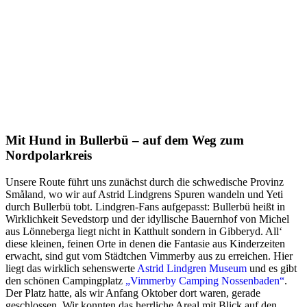
Mit Hund in Bullerbü – auf dem Weg zum
Nordpolarkreis
Unsere Route führt uns zunächst durch die schwedische Provinz
Småland, wo wir auf Astrid Lindgrens Spuren wandeln und Yeti
durch Bullerbü tobt. Lindgren-Fans aufgepasst: Bullerbü heißt in
Wirklichkeit Sevedstorp und der idyllische Bauernhof von Michel
aus Lönneberga liegt nicht in Katthult sondern in Gibberyd. All‘
diese kleinen, feinen Orte in denen die Fantasie aus Kinderzeiten
erwacht, sind gut vom Städtchen Vimmerby aus zu erreichen. Hier
liegt das wirklich sehenswerte
Astrid Lindgren Museum
und es gibt
den schönen Campingplatz
„Vimmerby Camping Nossenbaden“
.
Der Platz hatte, als wir Anfang Oktober dort waren, gerade
geschlossen. Wir konnten das herrliche Areal mit Blick auf den