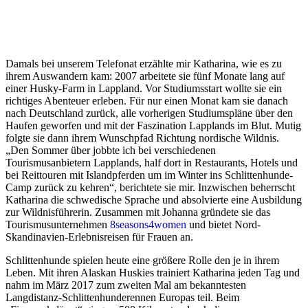
Damals bei unserem Telefonat erzählte mir Katharina, wie es zu
ihrem Auswandern kam: 2007 arbeitete sie fünf Monate lang auf
einer Husky-Farm in Lappland. Vor Studiumsstart wollte sie ein
richtiges Abenteuer erleben. Für nur einen Monat kam sie danach
nach Deutschland zurück, alle vorherigen Studiumspläne über den
Haufen geworfen und mit der Faszination Lapplands im Blut. Mutig
folgte sie dann ihrem Wunschpfad Richtung nordische Wildnis.
„Den Sommer über jobbte ich bei verschiedenen
Tourismusanbietern Lapplands, half dort in Restaurants, Hotels und
bei Reittouren mit Islandpferden um im Winter ins Schlittenhunde-
Camp zurück zu kehren“, berichtete sie mir. Inzwischen beherrscht
Katharina die schwedische Sprache und absolvierte eine Ausbildung
zur Wildnisführerin. Zusammen mit Johanna gründete sie das
Tourismusunternehmen
8seasons4women
und bietet Nord-
Skandinavien-Erlebnisreisen für Frauen an.
Schlittenhunde spielen heute eine größere Rolle den je in ihrem
Leben. Mit ihren Alaskan Huskies trainiert Katharina jeden Tag und
nahm im März 2017 zum zweiten Mal am bekanntesten
Langdistanz-Schlittenhunderennen Europas teil. Beim