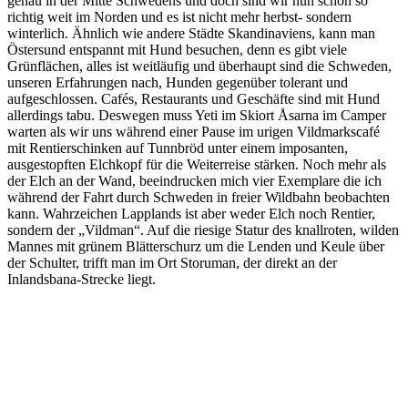
genau in der Mitte Schwedens und doch sind wir nun schon so
richtig weit im Norden und es ist nicht mehr herbst- sondern
winterlich. Ähnlich wie andere Städte Skandinaviens, kann man
Östersund entspannt mit Hund besuchen, denn es gibt viele
Grünflächen, alles ist weitläufig und überhaupt sind die Schweden,
unseren Erfahrungen nach, Hunden gegenüber tolerant und
aufgeschlossen. Cafés, Restaurants und Geschäfte sind mit Hund
allerdings tabu. Deswegen muss Yeti im Skiort Åsarna im Camper
warten als wir uns während einer Pause im urigen Vildmarkscafé
mit Rentierschinken auf Tunnbröd unter einem imposanten,
ausgestopften Elchkopf für die Weiterreise stärken. Noch mehr als
der Elch an der Wand, beeindrucken mich vier Exemplare die ich
während der Fahrt durch Schweden in freier Wildbahn beobachten
kann. Wahrzeichen Lapplands ist aber weder Elch noch Rentier,
sondern der „Vildman“. Auf die riesige Statur des knallroten, wilden
Mannes mit grünem Blätterschurz um die Lenden und Keule über
der Schulter, trifft man im Ort Storuman, der direkt an der
Inlandsbana-Strecke liegt.