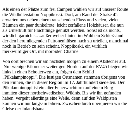
Als einen der Plätze zum frei Campen wählen wir auf unserer Route
die Wildhüterstation Noppikoski. Dort, am Rand der Straße 45
erwarten uns neben einem rauschenden Fluss und vielen, vielen
Bäumen ein paar dunkelrote, leicht zerfallene Holzhäuser, die nun
als Unterkuft für Flüchtlinge genutzt werden. Sonst ist da nichts,
wirklich garnichts….außer weiter hinten im Wald ein Schießstand
der den herumliegenden Patronenhülsen nach zu urteilen, manchmal
noch in Betrieb zu sein scheint. Noppikoski, ein wirklich
merkwürdiger Ort, mit morbiden Charme.
Von dort brechen wir am nächsten morgen zu einem Abstecher auf.
Nur wenige Kilometer weiter gen Norden auf der RV45 biegen wir
links in einen Schotterweg ein, folgen dem Schild
„Pilkalampinoppi“. Die lustigen Ortsnamen stammen übrigens von
den Finnen, die in dieser Region im 17. Jahrhundert siedelten. Der
Pilkalampinoppi ist ein alter Feuerwachturm auf einem Berg
inmitten dieser nordschwedischen Wildnis. Bis wir ihn gefunden
haben, vergeht allerdings eine Weile, denn auf den Waldpisten
können wir nur langsam fahren. Zwischendurch überqueren wir die
Gleise der Inlandsbana.