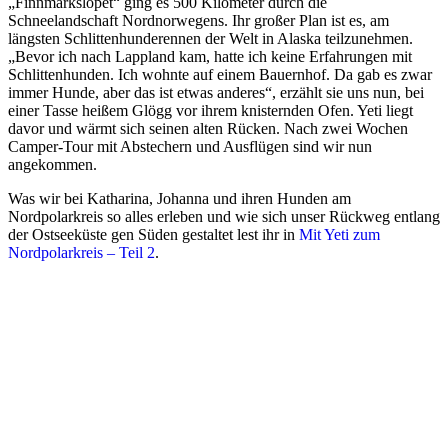
„Finnmarkslöpet“ ging es 500 Kilometer durch die
Schneelandschaft Nordnorwegens. Ihr großer Plan ist es, am
längsten Schlittenhunderennen der Welt in Alaska teilzunehmen.
„Bevor ich nach Lappland kam, hatte ich keine Erfahrungen mit
Schlittenhunden. Ich wohnte auf einem Bauernhof. Da gab es zwar
immer Hunde, aber das ist etwas anderes“, erzählt sie uns nun, bei
einer Tasse heißem Glögg vor ihrem knisternden Ofen. Yeti liegt
davor und wärmt sich seinen alten Rücken. Nach zwei Wochen
Camper-Tour mit Abstechern und Ausflügen sind wir nun
angekommen.
Was wir bei Katharina, Johanna und ihren Hunden am
Nordpolarkreis so alles erleben und wie sich unser Rückweg entlang
der Ostseeküste gen Süden gestaltet lest ihr in
Mit Yeti zum
Nordpolarkreis – Teil 2
.