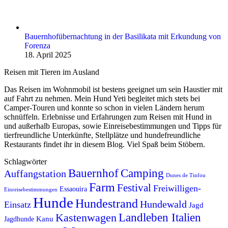
Bauernhofübernachtung in der Basilikata mit Erkundung von
Forenza
18. April 2025
Reisen mit Tieren im Ausland
Das Reisen im Wohnmobil ist bestens geeignet um sein Haustier mit
auf Fahrt zu nehmen. Mein Hund Yeti begleitet mich stets bei
Camper-Touren und konnte so schon in vielen Ländern herum
schnüffeln. Erlebnisse und Erfahrungen zum Reisen mit Hund in
und außerhalb Europas, sowie Einreise­be­stimmungen und Tipps für
tierfreundliche Unterkünfte, Stellplätze und hundefreundliche
Restaurants findet ihr in diesem Blog. Viel Spaß beim Stöbern.
Schlagwörter
Bauernhof
Camping
Auffangstation
Dunes de Tinfou
Farm
Festival
Freiwilligen-
Essaouira
Einreisebestimmungen
Hunde
Hundestrand
Hundewald
Einsatz
Jagd
Kastenwagen
Landleben Italien
Kanu
Jagdhunde