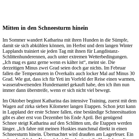
Mitten in den Schneesturm hinein
Im Sommer wandert Katharina mit ihren Hunden in die Sümpfe,
damit sie sich abkühlen können, im Herbst und dem langen Winter
Lapplands trainiert sie jeden Tag mit ihnen für Langdistanz-
Schlittenhunderennen, auch unter extremen Wetterbedingungen.
„Ich mag es ganz gerne wenn es kälter ist“, meint sie. Die
derzeitigen Minus zwei Grad seien doch gar nichts. Im Februar
fallen die Temperaturen in Överkalix auch locker Mal auf Minus 30
Grad. Wie gut, dass ich für Yeti im Vorfeld der Reise einen warmen,
wasserabweisenden Hundemantel gekauft habe, den ich ihm nun
immer dann überstreife, wenn er sich nicht viel bewegt.
Im Oktober beginnt Katharina das intensive Training, zuerst mit dem
Wagen auf zirka sieben Kilometer langen Etappen. Schon jetzt kann
in Lappland der erste Schnee fallen, eine beständige Schneesituation
gibt es aber erst von Dezember bis Ende April. Bei genügend
Schnee steigt Katharina auf den Schlitten um, die Etappen werden
länger. „Ich fahre mit meinen Huskies manchmal direkt in einen
Schneesturm hinein. Übernachtet wird draußen am Lagerfeuer. Ein