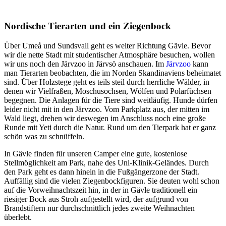
Nordische Tierarten und ein Ziegenbock
Über Umeå und Sundsvall geht es weiter Richtung Gävle. Bevor
wir die nette Stadt mit studentischer Atmosphäre besuchen, wollen
wir uns noch den Järvzoo in Järvsö anschauen. Im
Järvzoo
kann
man Tierarten beobachten, die im Norden Skandinaviens beheimatet
sind. Über Holzstege geht es teils steil durch herrliche Wälder, in
denen wir Vielfraßen, Moschusochsen, Wölfen und Polarfüchsen
begegnen. Die Anlagen für die Tiere sind weitläufig. Hunde dürfen
leider nicht mit in den Järvzoo. Vom Parkplatz aus, der mitten im
Wald liegt, drehen wir deswegen im Anschluss noch eine große
Runde mit Yeti durch die Natur. Rund um den Tierpark hat er ganz
schön was zu schnüffeln.
In Gävle finden für unseren Camper eine gute, kostenlose
Stellmöglichkeit am Park, nahe des Uni-Klinik-Geländes. Durch
den Park geht es dann hinein in die Fußgängerzone der Stadt.
Auffällig sind die vielen Ziegenbockfiguren. Sie deuten wohl schon
auf die Vorweihnachtszeit hin, in der in Gävle traditionell ein
riesiger Bock aus Stroh aufgestellt wird, der aufgrund von
Brandstiftern nur durchschnittlich jedes zweite Weihnachten
überlebt.