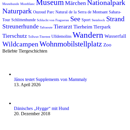
Museum
Nationalpark
Märchen
Meutehunde
Montblanc
Naturpark
Ouzoud
Parc Natural de la Serra de Montsant
Sahara-
See
Strand
Tour
Schlittenhunde
Sport
Schlucht von Fraguerau
Steinbock
Streunerhunde
Tierarzt
Tierheim
Tierpark
Tafraoute
Wandern
Tierschutz
Wasserfall
Ulldemolins
Tollwut-Titertest
Wohnmobilstellplatz
Wildcampen
Zoo
Beliebte Tiergeschichten
János testet Supplements von Mammaly
13. April 2026
Dänisches „Hygge“ mit Hund
20. Dezember 2018