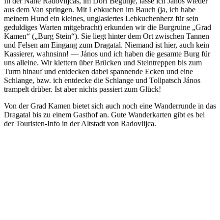
In der Nähe Radovlijcas, im Dorf Begunje, lasse ich János wieder
aus dem Van springen. Mit Lebkuchen im Bauch (ja, ich habe
meinem Hund ein kleines, unglasiertes Lebkuchenherz für sein
geduldiges Warten mitgebracht) erkunden wir die Burgruine „Grad
Kamen“ („Burg Stein“). Sie liegt hinter dem Ort zwischen Tannen
und Felsen am Eingang zum Dragatal. Niemand ist hier, auch kein
Kassierer, wahnsinn! — János und ich haben die gesamte Burg für
uns alleine. Wir klettern über Brücken und Steintreppen bis zum
Turm hinauf und entdecken dabei spannende Ecken und eine
Schlange, bzw. ich entdecke die Schlange und Tollpatsch János
trampelt drüber. Ist aber nichts passiert zum Glück!
Von der Grad Kamen bietet sich auch noch eine Wanderrunde in das
Dragatal bis zu einem Gasthof an. Gute Wanderkarten gibt es bei
der Touristen-Info in der Altstadt von Radovlijca.