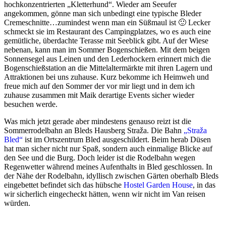
hochkonzentrierten „Kletterhund“. Wieder am Seeufer
angekommen, gönne man sich unbedingt eine typische Bleder
Cremeschnitte…zumindest wenn man ein Süßmaul ist 🙂 Lecker
schmeckt sie im Restaurant des Campingplatzes, wo es auch eine
gemütliche, überdachte Terasse mit Seeblick gibt. Auf der Wiese
nebenan, kann man im Sommer Bogenschießen. Mit dem beigen
Sonnensegel aus Leinen und den Lederhockern erinnert mich die
Bogenschießstation an die Mittelaltermärkte mit ihren Lagern und
Attraktionen bei uns zuhause. Kurz bekomme ich Heimweh und
freue mich auf den Sommer der vor mir liegt und in dem ich
zuhause zusammen mit Maik derartige Events sicher wieder
besuchen werde.
Was mich jetzt gerade aber mindestens genauso reizt ist die
Sommerrodelbahn an Bleds Hausberg Straža. Die Bahn
„Straža
Bled“
ist im Ortszentrum Bled ausgeschildert. Beim herab Düsen
hat man sicher nicht nur Spaß, sondern auch einmalige Blicke auf
den See und die Burg. Doch leider ist die Rodelbahn wegen
Regenwetter während meines Aufenthalts in Bled geschlossen. In
der Nähe der Rodelbahn, idyllisch zwischen Gärten oberhalb Bleds
eingebettet befindet sich das hübsche
Hostel Garden House
, in das
wir sicherlich eingecheckt hätten, wenn wir nicht im Van reisen
würden.