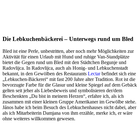
Die Lebkuchenbäckerei – Unterwegs rund um Bled
Bled ist eine Perle, unbestritten, aber noch mehr Möglichkeiten zur
Aktivität für einen Urlaub mit Hund und ruhige Van-Standplätze
bietet die Gegen rund um Bled mit den Städtchen Begunje und
Radovlijca. In Radovlijca, auch als Honig- und Lebkuchenstadt
bekannt, in den Gewölben des Restaurants
Lectar
befindet sich eine
„Lebkuchen-Bäckerei“ mit fast 200 Jahre alter Tradition. Rot ist die
bevorzugte Farbe für die Glasur und kleine Spiegel auf dem Gebäck
gelten seit jeher als Liebesbeweis und symbolisieren der/dem
Beschenkten „Du bist in meinem Herzen“, erfahre ich, als ich
zusammen mit einer kleinen Gruppe Amerikaner im Gewölbe stehe.
János habe ich beim Besuch des Lebkuchenhauses nicht dabei, aber
als ich Mitarbeiterin Damjana von ihm erzähle, merke ich, er wäre
ohne weiteres willkommen gewesen.