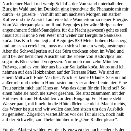
Nach einer Nacht mit wenig Schlaf – der Van stand unterhalb der
Burg im Wald und im Dunkeln ging irgendwie die Phanatsie mit mir
durch– es gruselte – verhilft mir am nächsten Morgen ein starker
Kaffee und die Aussicht auf eine tolle Wandertour zu neuer Energie.
Vom Wanderparkplatz am Rand Begunjes (der wäre übrigens der
angenehmere Schlaf-Standplatz für die Nacht gewesen) geht es steil
hinauf zur Kirche Sveti Peter und weiter zur Berghütte Sankaška
koča. Das Kirchlein liegt auf Begunjes 839 Meter hohem Hausberg
und um es zu erreichen, muss man sich schon ein wenig anstrengen.
Aber die Schweißperlen auf der Stirn trocknen oben im Wind und
sind bei der herrlichen Ausicht auf die Ebene von Radovljica und
sogar bis Bled schnell vergessen. Nur noch rund zehn Minuten
Fußweg sind es von hier aus bis zur Sankaška koča. János und ich
nehmen auf den Holzbänken auf der Terrasse Platz. Wir sind an
einem Mittwoch Ende Mai hier. Noch ist keine Urlaubs-Saison und
außer mir und meinem Hund rasten nur vier andere Leute hier. Eine
Frau spricht mich auf János an. Was das denn für ein Hund sei? So
einen habe sie noch nie zuvor gesehen. Sie sitzt zusammen mit der
Hüttenwirtin auf Holzstühlen vor dem Eingang. Für Hunde steht
Wasser parat, mit hinein in die Hütte dürfen sie nicht. Macht nichts,
das Wetter ist gut und wir wollen draußen sitzen um den Ausblick
zu genießen. Zögerlich wartet János vor der Tür als ich, noch halb
auf der Schwelle, zur Theke hinüber rufe „One Radler please“.
Für den Abstieg wählen wir den Kreuzweg der noch steiler als der