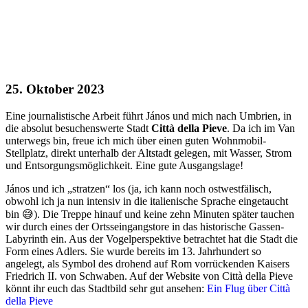
25. Oktober 2023
Eine journalistische Arbeit führt János und mich nach Umbrien, in
die absolut besuchenswerte Stadt
Città della Pieve
. Da ich im Van
unterwegs bin, freue ich mich über einen guten Wohnmobil-
Stellplatz, direkt unterhalb der Altstadt gelegen, mit Wasser, Strom
und Entsorgungsmöglichkeit. Eine gute Ausgangslage!
János und ich „stratzen“ los (ja, ich kann noch ostwestfälisch,
obwohl ich ja nun intensiv in die italienische Sprache eingetaucht
bin 😅). Die Treppe hinauf und keine zehn Minuten später tauchen
wir durch eines der Ortsseingangstore in das historische Gassen-
Labyrinth ein. Aus der Vogelperspektive betrachtet hat die Stadt die
Form eines Adlers. Sie wurde bereits im 13. Jahrhundert so
angelegt, als Symbol des drohend auf Rom vorrückenden Kaisers
Friedrich II. von Schwaben. Auf der Website von Città della Pieve
könnt ihr euch das Stadtbild sehr gut ansehen:
Ein Flug über Città
della Pieve