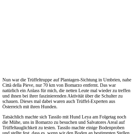
Nun war die Trüffeltruppe auf Plantagen-Sichtung in Umbrien, nahe
Città della Pieve, nur 70 km von Bomarzo entfernt. Das war
natürlich ein Anlass für mich, die netten Leute mal wieder zu treffen
und ihnen bei ihrer faszinierenden Aktivität über die Schulter zu
schauen. Dieses mal dabei waren auch Trüffel-Experten aus
Österreich mit ihren Hunden.
Tatsächlich machte sich Tassilo mit Hund Leya am Folgetag noch
die Mühe, uns in Bomarzo zu besuchen und Salvatores Areal auf
Trüffeltauglichkeit zu testen. Tassilo machte einige Bodenproben
und stellte fest, dass es, wenn wir den Boden an bestimmten Stellen