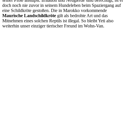
seiner Pfote anstupst. Irritation und Neugierde sind berechtigt, ist er
doch noch nie zuvor in seinem Hundeleben beim Spaziergang auf
eine Schildkröte gestoßen. Die in Marokko vorkommende
Maurische Landschildkröte
gilt als bedrohte Art und das
Mitnehmen eines solchen Reptils ist illegal. So bleibt Yeti also
weiterhin unser einziger tierischer Freund im Wohn-Van.