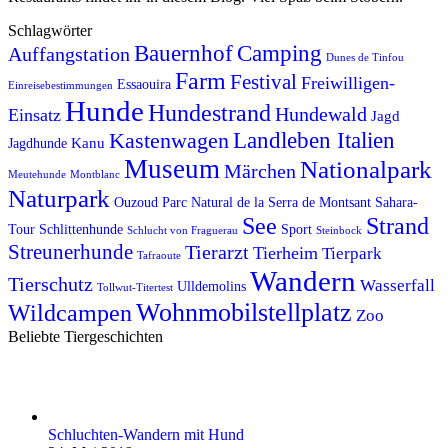
Schlagwörter
Bauernhof
Camping
Auffangstation
Dunes de Tinfou
Farm
Festival
Freiwilligen-
Essaouira
Einreisebestimmungen
Hunde
Hundestrand
Hundewald
Einsatz
Jagd
Kastenwagen
Landleben Italien
Kanu
Jagdhunde
Museum
Nationalpark
Märchen
Meutehunde
Montblanc
Naturpark
Ouzoud
Parc Natural de la Serra de Montsant
Sahara-
See
Strand
Tour
Schlittenhunde
Sport
Schlucht von Fraguerau
Steinbock
Streunerhunde
Tierarzt
Tierheim
Tierpark
Tafraoute
Wandern
Tierschutz
Wasserfall
Ulldemolins
Tollwut-Titertest
Wohnmobilstellplatz
Wildcampen
Zoo
Beliebte Tiergeschichten
Schluchten-Wandern mit Hund