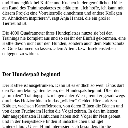
und Hundeglück bei Kaffee und Kuchen in der gemütlichen Hütte
am Rand des Trainingsplatzes zu erläutern. „Ich hoffe, ich kann mit
diesem Projekt eine Vorreiterrolle einnehmen und andere Kollegen
zu Ähnlichem inspirieren“, sagt Anja Hanzel, die ein großer
Tierfreund ist.
Die 4000 Quadratmeter ihres Hundeplatzes nutzte sie bei den
Trainings nie komplett aus und so sei ihr der Einfall gekommen, eine
Hälfte davon nicht nur den Hunden, sondern auch dem Naturschutz
zu Gute kommen zu lassen…dem Arten-, bzw. Insektensterben
entgegen zu wirken.
Der Hundespaß beginnt!
Der Kaffee ist ausgetrunken. Dann ist es endlich so weit: János darf
den Naturerlebnisgarten testen, der Hundespaß beginnt! Über den
„normalen“ Trainingsplatz mit gemähter Wiese, rennt er geradewegs
durch das Holztor hinein in das „wildere“ Gebiet. Hier sprießen
Kräuter, wachsen Kartoffelrosen, von deren Blüten die Bienen und
von deren Früchte im Herbst die Vögel zehren. In den im letzten
Jahr angepflanzten Hainbuchen haben sich Vögel ihr Nest gebaut
und in der Benjeshecke finden Blindschleichen und Igel
Unterschlupf. Unser Hund interessiert sich besonders für die